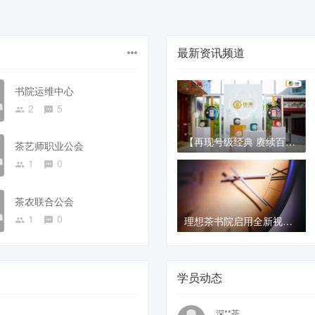
最新资讯频道
书院运维中心
2
5
【再现号级经典 赓续百年传奇】 2024中茶号级古树茶新品发布会在北京圆满举办
茶艺师职业公会
1
0
茶农联合公会
1
0
理想茶书院启用全新视觉识别系统，新版网站标识正式上线
学员动态
深**茶