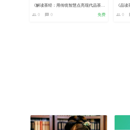
《解读茶经：用传统智慧点亮现代品茶时光》
《品读
0
0
免费
0