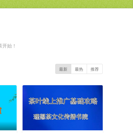
茶开始！
最新
最热
推荐
更
新
中
试
看