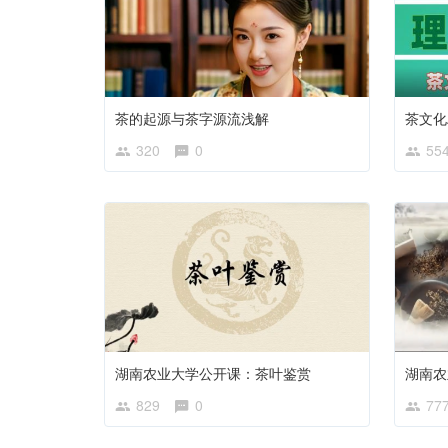
茶的起源与茶字源流浅解
320
0
55
湖南农业大学公开课：茶叶鉴赏
829
0
77