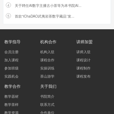
4
关于聘任AI数字主播古小茶等为本书院AI...
5
首款“iChaDAO武夷岩茶数字藏品”发...
教学指导
机构合作
讲师加盟
会员注册
机构入驻
讲师入驻
加入课程
课程合作
课程设计
参加班级
实操训练
课程制作
实践机会
茶山游学
课程发布
教学合作
关于我们
教学器材
书院简介
教学茶样
联系方式
教学资源
合作单位