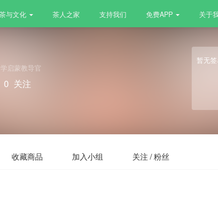
茶与文化
茶人之家
支持我们
免费APP
关于
暂无签
国学启蒙教导官
0
关注
收藏商品
加入小组
关注 / 粉丝