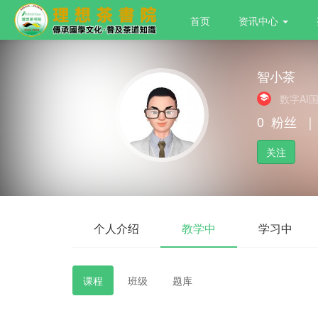
首页
资讯中心
智小茶
数字AI
0
粉丝
｜
关注
个人介绍
教学中
学习中
课程
班级
题库