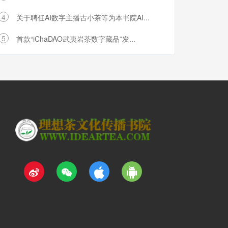
4
关于聘任AI数字主播古小茶等为本书院AI...
5
首款“iChaDAO武夷岩茶数字藏品”发...