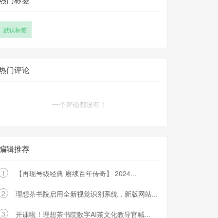
默认标签
热门评论
一个评论都没有！
编辑推荐
1
【再现号级经典 赓续百年传奇】 2024...
2
理想茶书院启用全新视觉识别系统，新版网站...
3
开课啦！理想茶书院数字AI茶文化教导官喊...